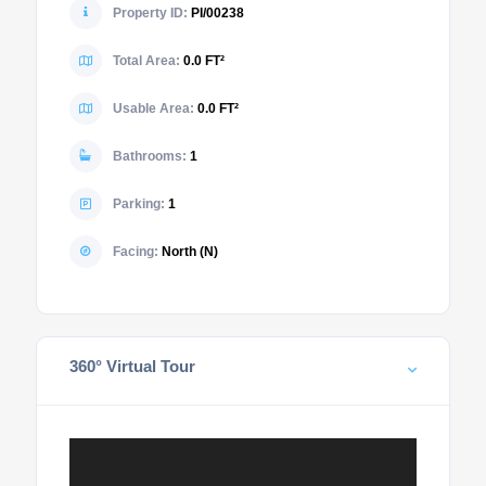
Property ID:
PI/00238
Total Area:
0.0 FT²
Usable Area:
0.0 FT²
Bathrooms:
1
Parking:
1
Facing:
North (N)
360° Virtual Tour