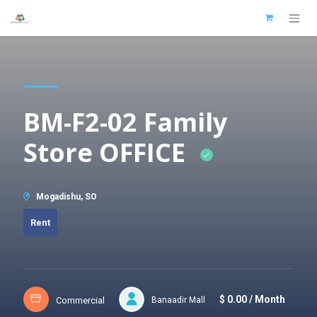
Skip to Content
BM-F2-02 Family
Store OFFICE
Mogadishu, SO
Rent
$ 0.00 / Month
Commercial
Banaadir Mall